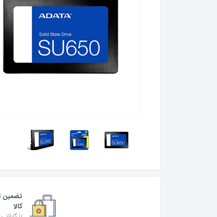
تضمین ا
کالا
با گارانتی 