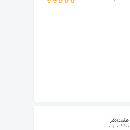
شگفت‌انگیز
خفیف