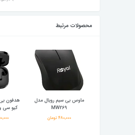
محصولات مرتبط
ر گیمینگ ام اس آی
ماوس بی سیم رویال مدل
هدفون بی 
ایز 27 اینچ
MW269
کیو سی وا
29,500,0 تومان
480,000 تومان
2,150,000