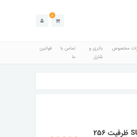
0
زات مخصوص
باتری و
تماس با
قوانین
شارژر
ما
اس اس دی اینترنال ای دیتا مدل SU650 ظرفیت 256