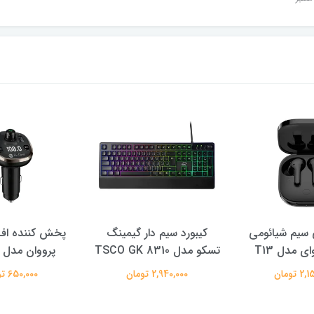
سیم شیائومی
کیبورد سیم دار گیمینگ
پخش کننده اف 
ی مدل T13
تسکو مدل TSCO GK 8310
پرووان مدل PFT93
 تومان
2,940,000 تومان
650,000 تومان