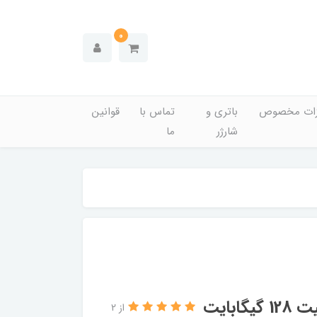
0
زات مخصوص
باتری و
تماس با
قوانین
شارژر
ما
از 2