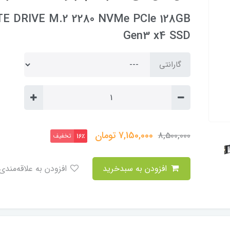
TE DRIVE M.2 2280 NVMe PCIe 128GB
Gen3 x4 SSD
گارانتی
7,150,000
تومان
8,500,000
تخفیف
16٪
افزودن به سبدخرید
افزودن به علاقه‌مندی