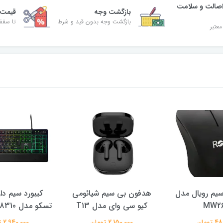
صالت و سلامت
بازگشت وجه
قیمت 
بازگشت وجه بدون قید و شرط
تا سقف 30% ت
معتبر
یم رویال مدل
هدفون بی سیم شیائومی
کیبورد سیم دا
MW2
کیو سی وای مدل T13
تسکو مدل TSCO GK 8310
تومان
2,150,000 تومان
2,940,000 تومان