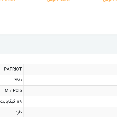
PATRIOT
2280
M.2 PCIe
128 گیگابایت
دارد