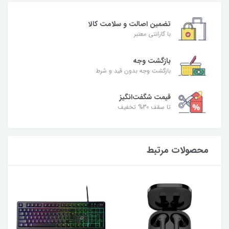
تضمین اصالت و سلامت کالا
با گارانتی معتبر
بازگشت وجه
بازگشت وجه بدون قید و شرط
قیمت شگفت‌انگیز
تا سقف 30% تخفیف
محصولات مرتبط