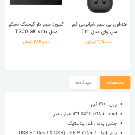
هدفون بی سیم شیائومی کیو
کیبورد سیم دار گیمینگ تسکو
سی وای مدل T13
مدل TSCO GK 8310
2,150,000 تومان
2,940,000 تومان
مشخصات
دیدگاه‌ها
وزن : 270 گرم
ابعاد : 139.5x94.0x18.1 میلی متر
جنس بدنه : فلز، پلاستیک
نوع رابط : USB 3.2 Gen 1 (USB 3.1 Gen 1 & USB