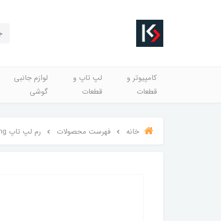
کامپیوتر و
لپ تاپ و
لوازم جانبی
قطعات
قطعات
گوشی
خانه
فهرست محصولات
رم لپ تاپ RAM 8G DDR4/PC4 3200 samsung