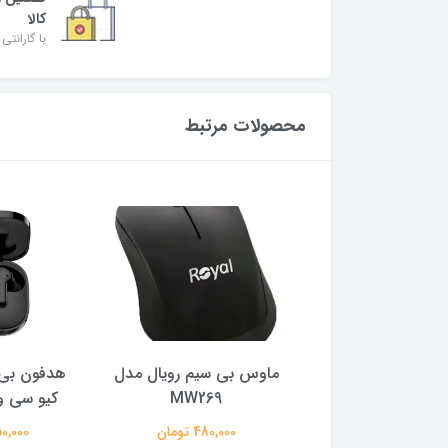
کالا
با گارانتی 
محصولات مرتبط
ر گیمینگ ام اس آی
ماوس بی سیم رویال مدل
هدفون بی 
ایز 27 اینچ
MW269
کیو سی وا
29,500,0 تومان
480,000 تومان
2,150,000