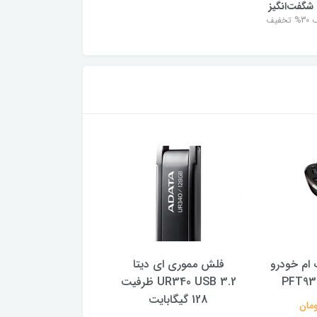
شگفت‌انگیز
خفیف
ام خودرو
فلش مموری ای دیتا
هارد اکسترنال سیلیکو
UR340 USB 3.2 ظرفیت
مدل 5
128 گیگابایت
یک ترابایت