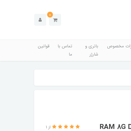
0
زات مخصوص
باتری و
تماس با
قوانین
شارژر
ما
از 1