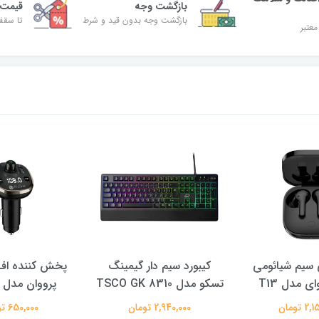
بازگشت وجه
قیمت 
بازگشت وجه بدون قید و شرط
تا سقف 30% ت
معتبر
سیم شیائومی
کیبورد سیم دار گیمینگ
پخش کننده اف 
ی مدل T13
تسکو مدل TSCO GK 8310
پرووان مدل PFT93
 تومان
2,940,000 تومان
650,000 تومان