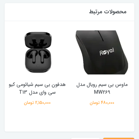
محصولات مرتبط
ماوس بی سیم رویال مدل
هدفون بی سیم شیائومی کیو
ک
MW269
سی وای مدل T13
480,000 تومان
2,150,000 تومان