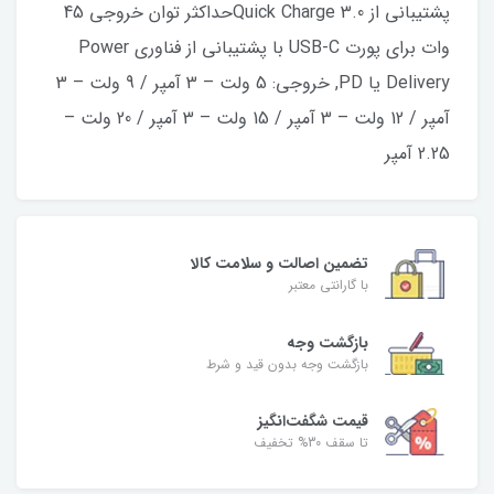
پشتیبانی از Quick Charge 3.0حداکثر توان خروجی 45
وات برای پورت USB-C با پشتیبانی از فناوری Power
Delivery یا PD, خروجی: 5 ولت – 3 آمپر / 9 ولت – 3
آمپر / 12 ولت – 3 آمپر / 15 ولت – 3 آمپر / 20 ولت –
2.25 آمپر
تضمین اصالت و سلامت کالا
با گارانتی معتبر
بازگشت وجه
بازگشت وجه بدون قید و شرط
قیمت شگفت‌انگیز
تا سقف 30% تخفیف