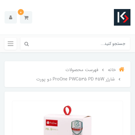
0
خانه
فهرست محصولات
شارژر ProOne PWC535 PD 45W دو پورت