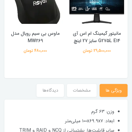
مانیتور گیمینگ ام اس آی
ماوس بی سیم رویال مدل
ه
G275L E14 سایز 27 اینچ
MW269
29,500,000 تومان
480,000 تومان
ویژگی ها
مشخصات
دیدگاه‌ها
وزن: ۶۳ گرم
ابعاد: ۱۰۰x۶۹.۹x۷ میلی‌متر
سایر قابلیت‌ها: پشتیبانی از NCQ و RAID و TRIM