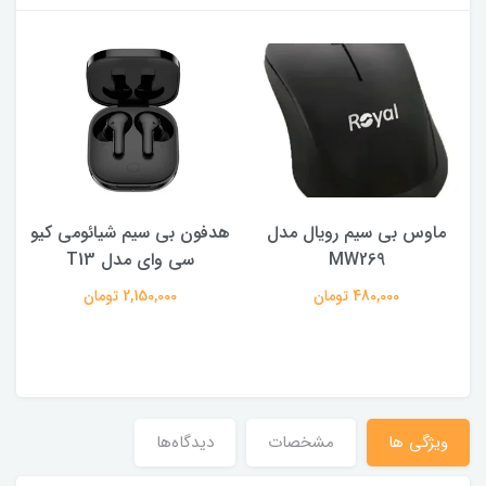
ماوس بی سیم رویال مدل
هدفون بی سیم شیائومی کیو
ک
MW269
سی وای مدل T13
480,000 تومان
2,150,000 تومان
ویژگی ها
مشخصات
دیدگاه‌ها