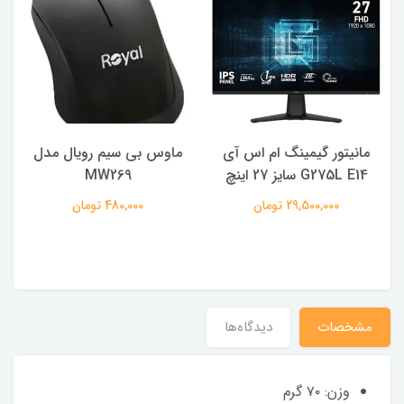
مانیتور گیمینگ ام اس آی
ماوس بی سیم رویال مدل
ه
G275L E14 سایز 27 اینچ
MW269
29,500,000 تومان
480,000 تومان
مشخصات
دیدگاه‌ها
وزن: ۷۰ گرم