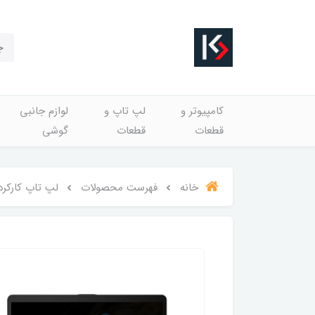
کامپیوتر و
لپ تاپ و
لوازم جانبی
قطعات
قطعات
گوشی
خانه
فهرست محصولات
لپ تاپ کارکرده  Flip TP510UQ i7 8550U 12 256 SSD 2G 940MX Touch 15.6 FHD