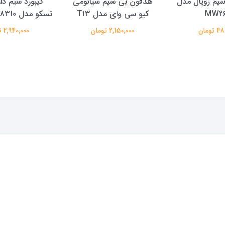
یم رویال مدل
هدفون بی سیم شیائومی
کیبورد سیم دا
MW2
کیو سی وای مدل T13
تسکو مدل TSCO GK 8310
تومان
2,150,000 تومان
2,940,000 تومان