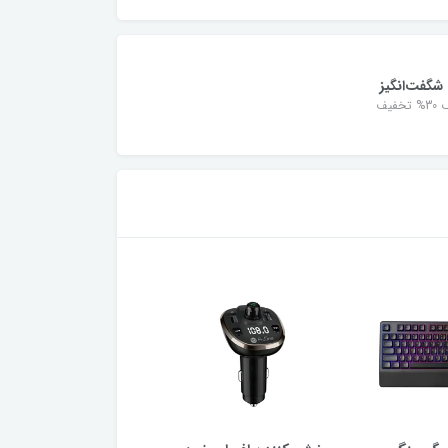
شگفت‌انگیز
خفیف