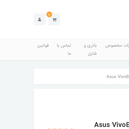
0
زات مخصوص
باتری و
تماس با
قوانین
شارژر
ما
Asus VivoBook F