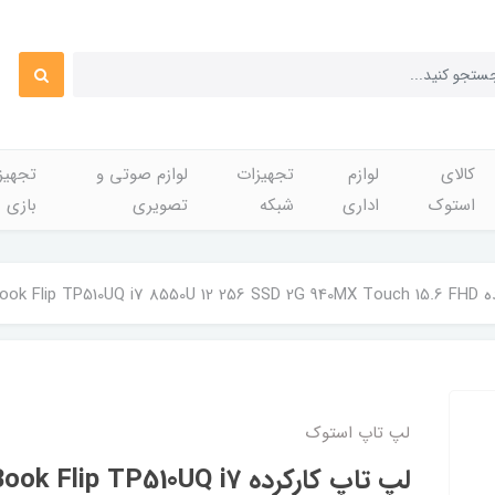
کالای
لوازم
تجهیزات
لوازم صوتی و
تجهی
استوک
اداری
شبکه
تصویری
بازی
Asus VivoBook
لپ تاپ استوک
لپ تاپ کارکرده lip TP510UQ i7