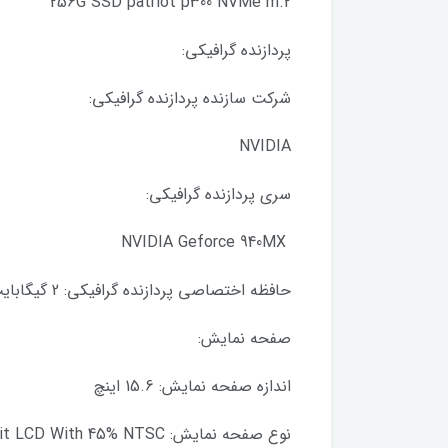
256G SSD patriot p300 NVMe m.2
پردازنده گرافیکی:
شرکت سازنده پردازنده گرافيکی:
NVIDIA
سری پردازنده گرافيکی:
NVIDIA Geforce 940MX
حافظه اختصاصی پردازنده گرافيکی: 2 گیگابایت
صفحه نمايش:
اندازه صفحه نمايش: 15.6 اينچ
نوع صفحه نمايش: TFT LED-backlit LCD With 45% NTSC