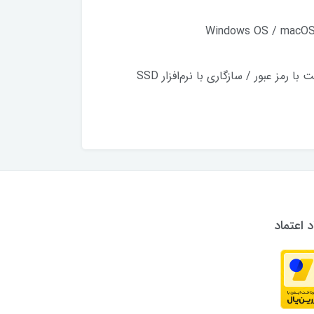
سایر قابلیت‌ها: پشتیبانی از USB Type-C / مقاوم در برابر شوک با استاندارد MIL-STD-۸۱۰H / رمزگذاری و حفاظت با رمز عبور / سازگاری با نرم‌افزار SSD
د اعتماد