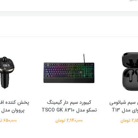
سیم شیائومی
کیبورد سیم دار گیمینگ
پخش کننده اف 
ی مدل T13
تسکو مدل TSCO GK 8310
پرووان مدل PFT93
 تومان
2,940,000 تومان
650,000 تومان