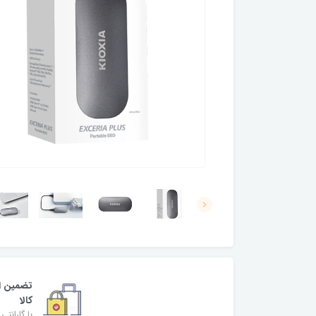
تضمین ا
کالا
با گارانتی 