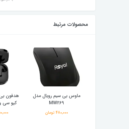
محصولات مرتبط
ر گیمینگ ام اس آی
ماوس بی سیم رویال مدل
هدفون بی 
ایز 27 اینچ
MW269
کیو سی وا
29,500,0 تومان
480,000 تومان
2,150,000