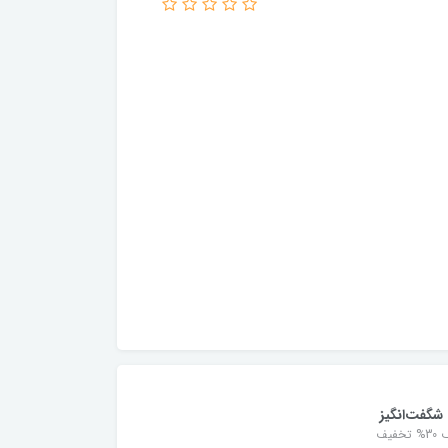
شگفت‌انگیز
خفیف