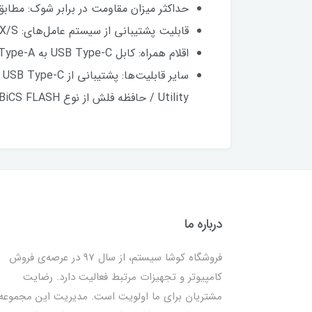
حداکثر میزان مقاومت در برابر شوک: مطابق با استاندارد ۸
قابلیت پشتیبانی از سیستم عامل‌های: Windows OS / macOS / iPadOS / Android OS / PS۴ / PS۴ Pro / PS۵ / Xbox Series X/S
اقلام همراه: کابل USB Type-C به Type-A / کابل USB Type-C به Type-C / دفترچه‌راهنما
Utility / حافظه فلش از نوع BiCS FLASH /
درباره ما
فروشگاه کوشا سیستم، از سال 97 در عرصه‌ی فروش
کامپیوتر و تجهیزات مرتبط فعالیت دارد. رضایت
مشتریان برای ما اولویت است. مدیریت این مجموعه