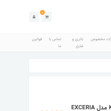
0
زات مخصوص
باتری و
تماس با
قوانین
شارژر
ما
حافظه SSD اکسترنال 1 ترابایت KIOXIA مدل EXCERIA