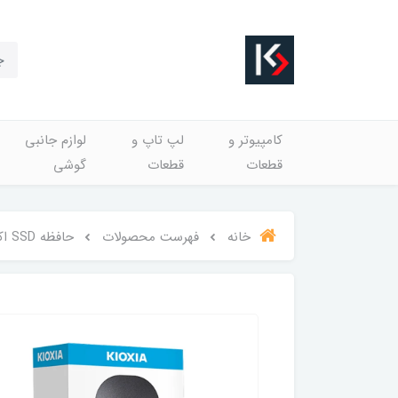
کامپیوتر و
لپ تاپ و
لوازم جانبی
قطعات
قطعات
گوشی
خانه
فهرست محصولات
حافظه SSD اکسترنال 1 ترابایت KIOXIA مدل EXCERIA PLUS