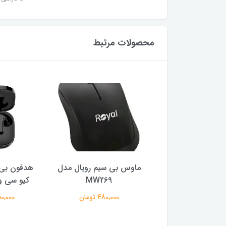
محصولات مرتبط
ر گیمینگ ام اس آی
ماوس بی سیم رویال مدل
هدفون بی 
ایز 27 اینچ
MW269
کیو سی وا
29,500,0 تومان
480,000 تومان
2,150,000