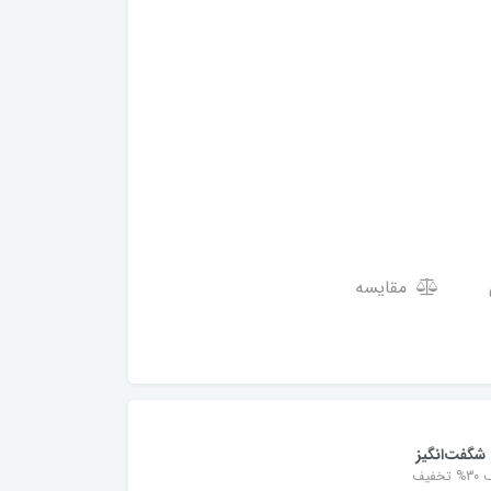
مقایسه
شگفت‌انگیز
خفیف