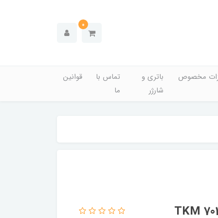
0
زات مخصوص
باتری و
تماس با
قوانین
شارژر
ما