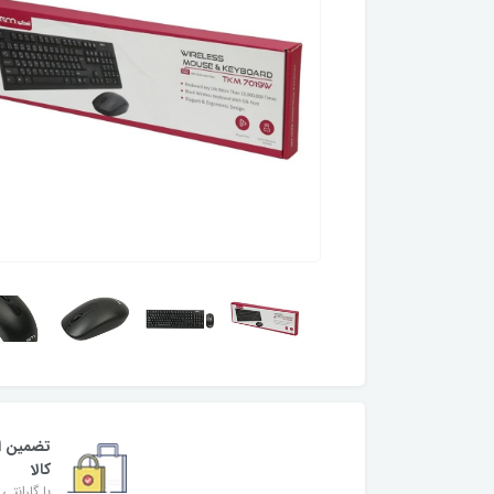
تضمین ا
کالا
با گارانتی 