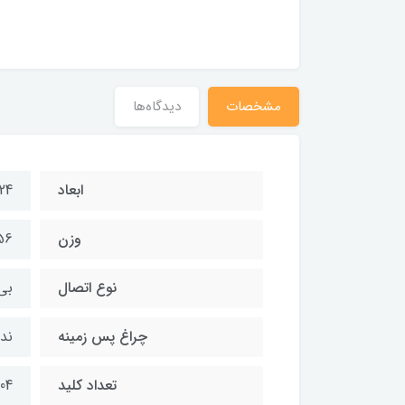
مشخصات
دیدگاه‌ها
ابعاد
24×138×447 میلی‌مت
وزن
456 
نوع اتصال
بی
چراغ پس زمینه
ندا
تعداد کلید
104 کل