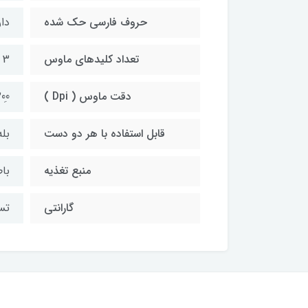
حروف فارسی حک شده
دار
تعداد کلیدهای ماوس
3 کلید
دقت ماوس ( Dpi )
00ِ
قابل استفاده با هر دو دست
بله
منبع تغذیه
با
گارانتی
تسکو