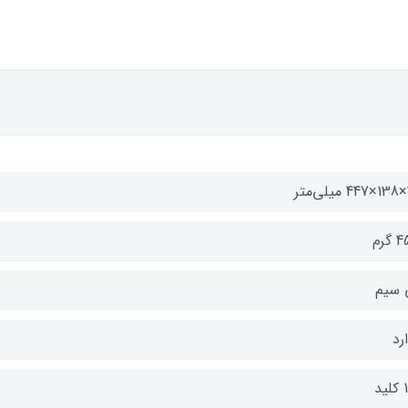
ر
گرم
 سیم
رد
ید