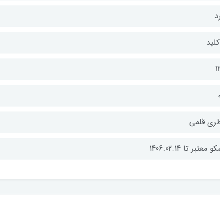
د
12
طری قلمی
 معتبر تا 1406.02.14