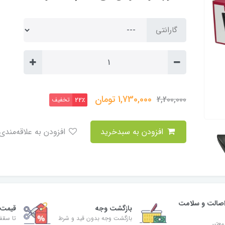
گارانتی
1,730,000
تومان
2,200,000
تخفیف
22٪
افزودن به سبدخرید
افزودن به علاقه‌مندی
صالت و سلامت
بازگشت وجه
قیمت 
بازگشت وجه بدون قید و شرط
تا سقف 30% ت
معتبر