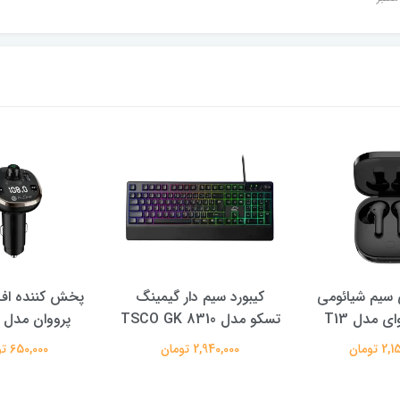
سیم شیائومی
کیبورد سیم دار گیمینگ
پخش کننده اف 
ی مدل T13
تسکو مدل TSCO GK 8310
پرووان مدل PFT93
 تومان
2,940,000 تومان
650,000 تومان