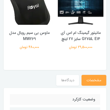
مانیتور گیمینگ ام اس آی
ماوس بی سیم رویال مدل
ه
G275L E14 سایز 27 اینچ
MW269
29,500,000 تومان
480,000 تومان
مشخصات
دیدگاه‌ها
وضعیت کارکرد