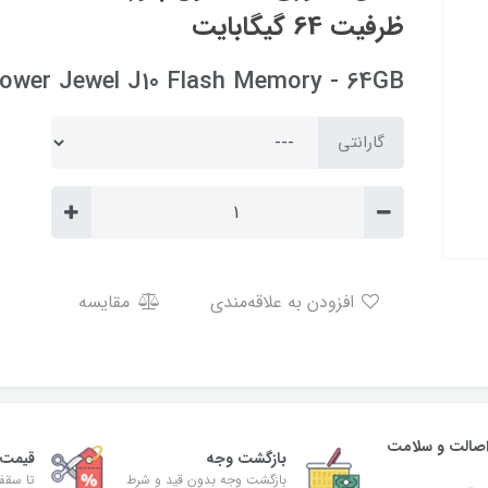
ظرفیت 64 گیگابایت
Power Jewel J10 Flash Memory - 64GB
گارانتی
افزودن به علاقه‌مندی
مقایسه
صالت و سلامت
بازگشت وجه
قیمت 
بازگشت وجه بدون قید و شرط
تا سقف 30% ت