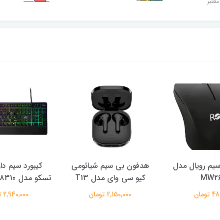
معتبر
یم رویال مدل
هدفون بی سیم شیائومی
کیبورد سیم دا
MW2
کیو سی وای مدل T13
تسکو مدل TSCO GK 8310
تومان
2,150,000 تومان
2,940,000 تومان