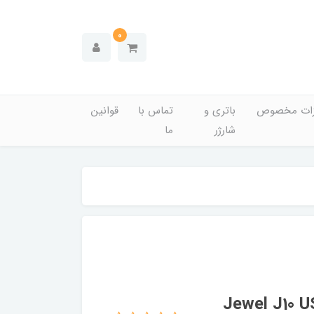
0
زات مخصوص
باتری و
تماس با
قوانین
شارژر
ما
ون پاور مدل Jewel J10 USB 3.2