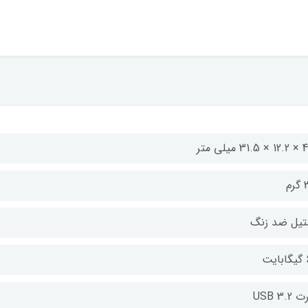
3 ميلی متر
رم
تیل ضد زنگ
یت
USB 3.2