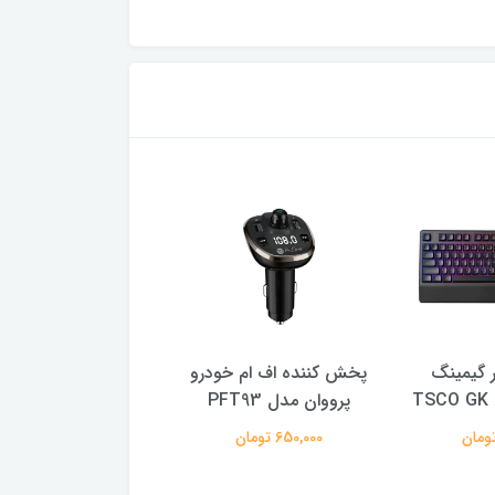
ر گیمینگ
پخش کننده اف ام خودرو
فلش مموری ای دی
پرووان مدل PFT93
B 3.2
128 گیگابایت
650,000 تومان
3,100,000 تومان