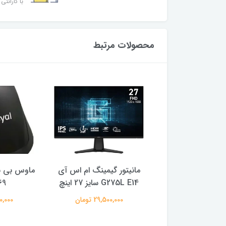
با گارانتی 
محصولات مرتبط
مانیتور گیمینگ 21.45 اینچ
مانیتور گیمینگ ام اس آی
ماوس بی س
ر مدل GA22FC
G275L E14 سایز 27 اینچ
69
19,000,00 تومان
29,500,000 تومان
480,000 