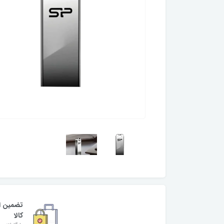
تضمین ا
کالا