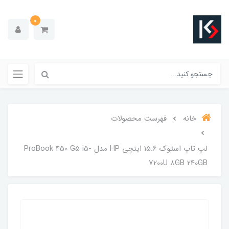
0
خانه
فهرست محصولات
لپ تاپ استوک 15.6 اینچی HP مدل ProBook 450 G5 i5-
7200U 8GB 240GB