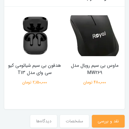
ماوس بی سیم رویال مدل
هدفون بی سیم شیائومی کیو
ک
MW269
سی وای مدل T13
480,000 تومان
2,150,000 تومان
نقد و بررسی
مشخصات
دیدگاه‌ها