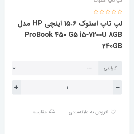
لپ تاپ استوک
لپ تاپ استوک 15.6 اینچی HP مدل
ProBook 450 G5 i5-7200U 8GB
240GB
گارانتی
افزودن به علاقه‌مندی
مقایسه