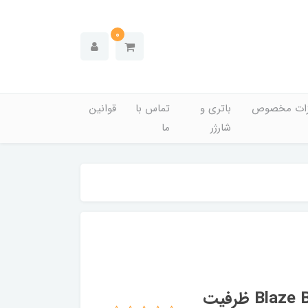
0
زات مخصوص
باتری و
تماس با
قوانین
شارژر
ما
فلش مموری سیلیکون پاور Blaze B10 USB 3.2 ظرفیت