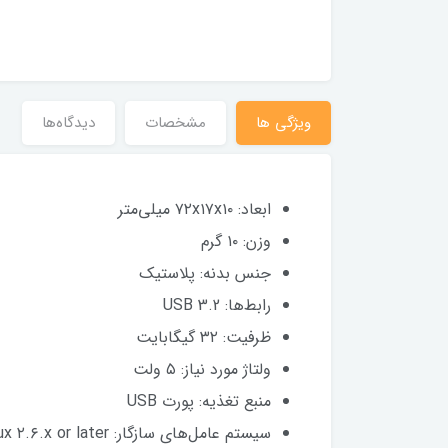
ویژگی ها
مشخصات
دیدگاه‌ها
ابعاد: ۷۲x۱۷x۱۰ میلی‌متر
وزن: ۱۰ گرم
جنس بدنه: پلاستیک
رابط‌ها: USB 3.2
ظرفیت: ۳۲ گیگابایت
ولتاژ مورد نیاز: ۵ ولت
منبع تغذیه: پورت USB
سیستم‌ عامل‌های سازگار: Windows ۱۰/۸.۱/۸/۷/ Vista/XP or later, Mac OS ۱۰.۳.x or later, Linux ۲.۶.x or later