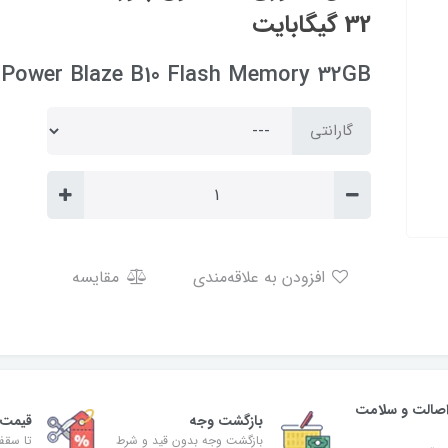
32 گیگابایت
n Power Blaze B10 Flash Memory 32GB
گارانتی
افزودن به علاقه‌مندی
مقایسه
صالت و سلامت
بازگشت وجه
قیمت 
بازگشت وجه بدون قید و شرط
تا سقف 30% ت