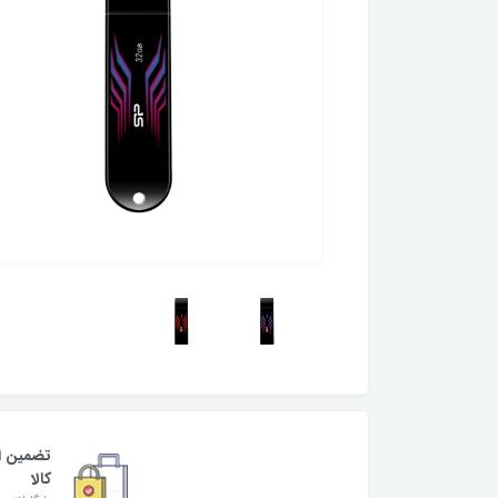
تضمین ا
کالا