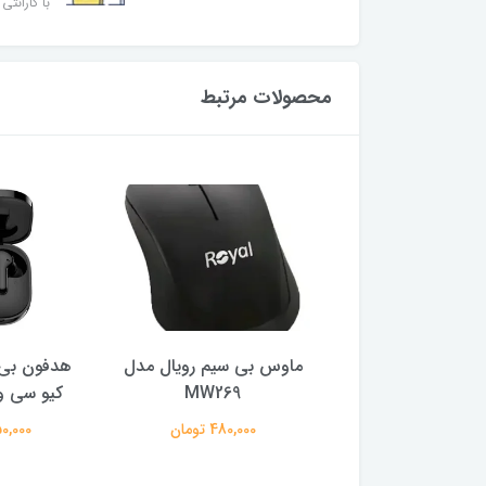
با گارانتی 
محصولات مرتبط
ر گیمینگ ام اس آی
ماوس بی سیم رویال مدل
هدفون بی 
ایز 27 اینچ
MW269
کیو سی وا
29,500,0 تومان
480,000 تومان
2,150,000