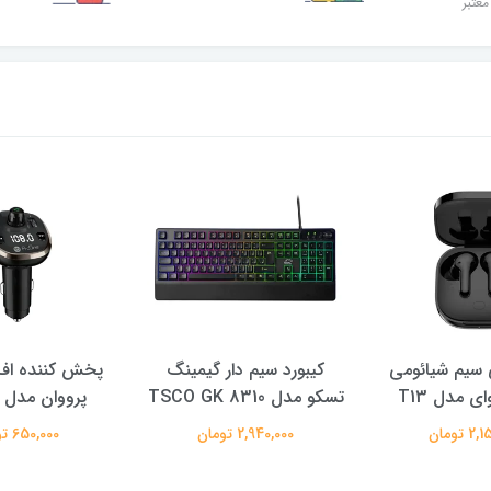
معتبر
سیم شیائومی
کیبورد سیم دار گیمینگ
پخش کننده اف 
ی مدل T13
تسکو مدل TSCO GK 8310
پرووان مدل PFT93
 تومان
2,940,000 تومان
650,000 تومان