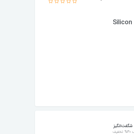
Silico
شگفت‌انگیز
خفیف