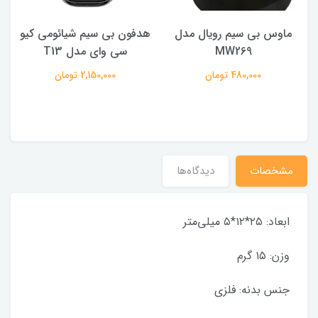
ماوس بی سیم رویال مدل
هدفون بی سیم شیائومی کیو
ک
MW269
سی وای مدل T13
480,000 تومان
2,150,000 تومان
مشخصات
دیدگاه‌ها
ابعاد: ۲۵*۱۲*۵ میلی‌متر
وزن: ۱۵ گرم
جنس بدنه: فلزی