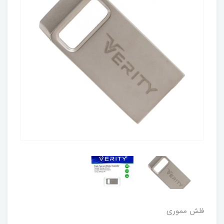
فلش مموری