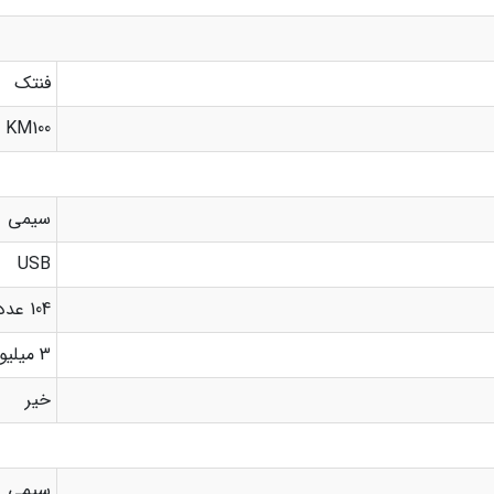
فنتک
KM100
سیمی
USB
104 عدد
3 میلیون بار
خیر
سیمی