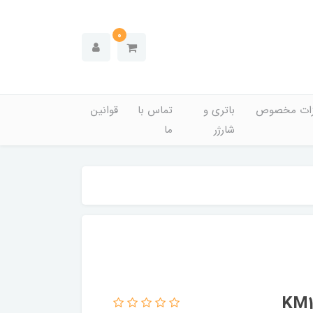
0
زات مخصوص
باتری و
تماس با
قوانین
شارژر
ما