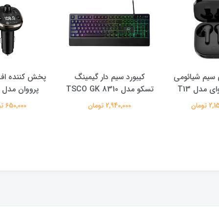
سیم شیائومی
کیبورد سیم دار گیمینگ
پخش کننده اف 
ی مدل T13
تسکو مدل TSCO GK 8310
پرووان مدل PFT93
 تومان
2,940,000 تومان
650,000 تومان