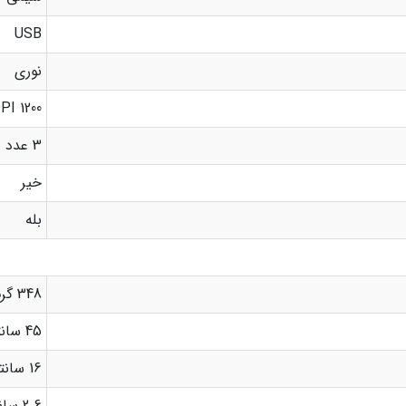
USB
نوری
1200 DPI
3 عدد
خیر
بله
348 گرم
45 سانتیمتر
16 سانتیمتر
2.6 سانتیمتر