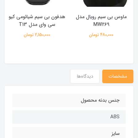
ماوس بی سیم رویال مدل
هدفون بی سیم شیائومی کیو
ک
MW269
سی وای مدل T13
480,000 تومان
2,150,000 تومان
مشخصات
دیدگاه‌ها
جنس بدنه محصول
ABS
سایز