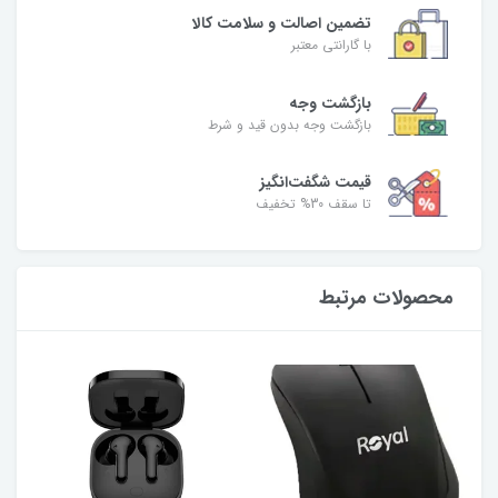
تضمین اصالت و سلامت کالا
با گارانتی معتبر
بازگشت وجه
بازگشت وجه بدون قید و شرط
قیمت شگفت‌انگیز
تا سقف 30% تخفیف
محصولات مرتبط