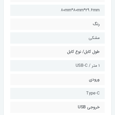
80mm*80mm*29.6mm
رنگ
مشکی
طول کابل/ نوع کابل
1 متر / USB-C
ورودی
Type-C
خروجی USB