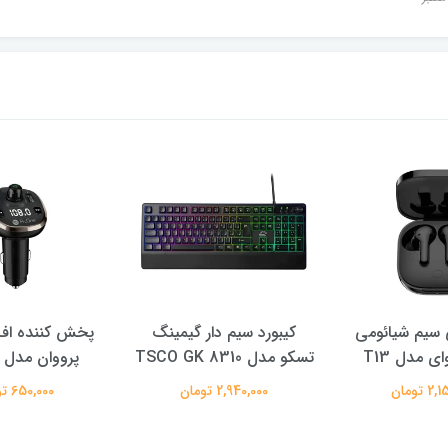
سیم شیائومی
کیبورد سیم دار گیمینگ
پخش کننده اف 
ی مدل T13
تسکو مدل TSCO GK 8310
پرووان مدل PFT93
 تومان
2,940,000 تومان
650,000 تومان