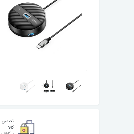
تضمین ا
کالا
با گارانتی 