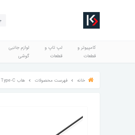
کامپیوتر و
لپ تاپ و
لوازم جانبی
قطعات
قطعات
گوشی
خانه
فهرست محصولات
هاب Type-C با پورت صوتی مدل ORICO YS4-C3