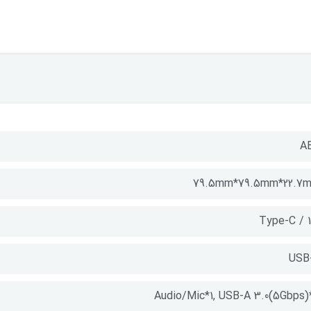
A
79.5mm*79.5mm*22.7
Type-C / 
USB
Audio/Mic*1, USB-A 3.0(5Gbps)