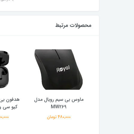
محصولات مرتبط
ر گیمینگ ام اس آی
ماوس بی سیم رویال مدل
هدفون بی 
ایز 27 اینچ
MW269
کیو سی وا
29,500,0 تومان
480,000 تومان
2,150,000