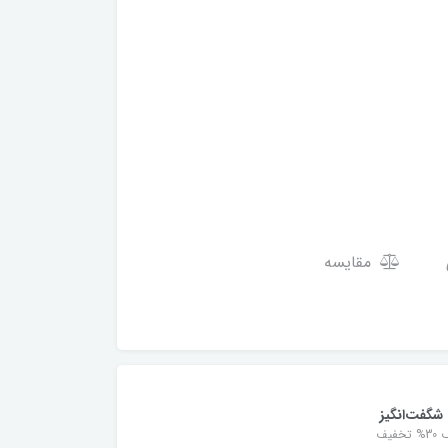
مقایسه
شگفت‌انگیز
خفیف