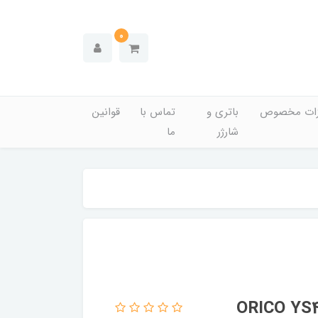
0
زات مخصوص
باتری و
تماس با
قوانین
شارژر
ما