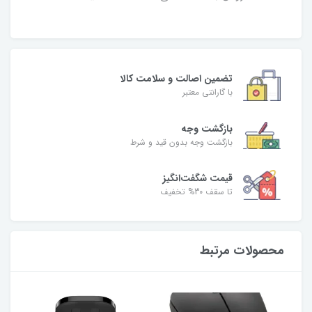
تضمین اصالت و سلامت کالا
با گارانتی معتبر
بازگشت وجه
بازگشت وجه بدون قید و شرط
قیمت شگفت‌انگیز
تا سقف 30% تخفیف
محصولات مرتبط