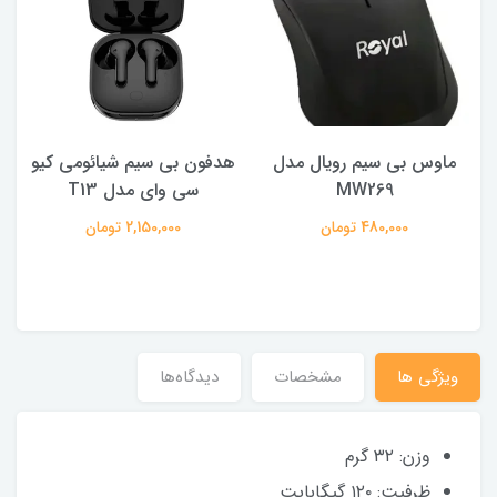
ماوس بی سیم رویال مدل
هدفون بی سیم شیائومی کیو
ک
MW269
سی وای مدل T13
480,000 تومان
2,150,000 تومان
ویژگی ها
مشخصات
دیدگاه‌ها
وزن: ۳۲ گرم
ظرفیت: ۱۲۰ گیگابایت