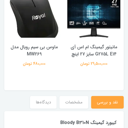
مانیتور گیمینگ ام اس آی
ماوس بی سیم رویال مدل
ه
G275L E14 سایز 27 اینچ
MW269
29,500,000 تومان
480,000 تومان
نقد و بررسی
مشخصات
دیدگاه‌ها
کیبورد گیمینگ Bloody B310N