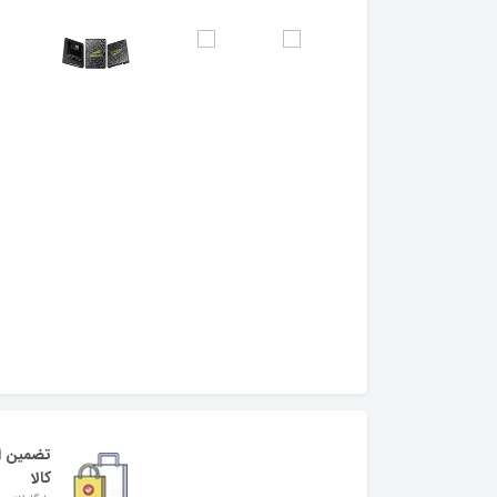
تضمین ا
کالا