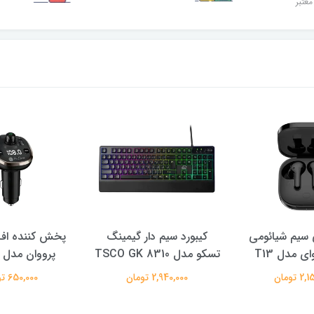
معتبر
سیم شیائومی
کیبورد سیم دار گیمینگ
پخش کننده اف 
ی مدل T13
تسکو مدل TSCO GK 8310
پرووان مدل PFT93
 تومان
2,940,000 تومان
650,000 تومان