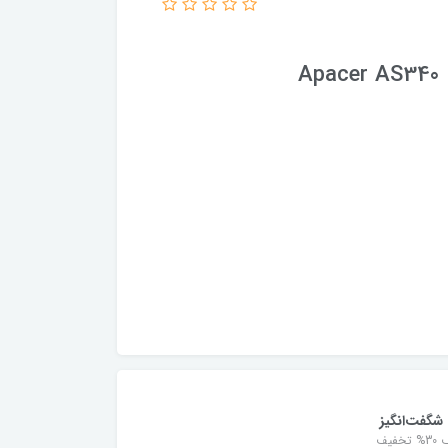
Apacer AS340 
شگفت‌انگیز
خفیف