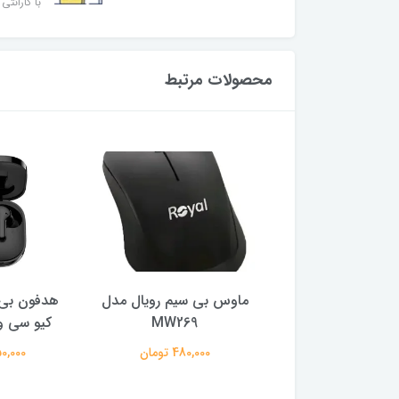
با گارانتی 
محصولات مرتبط
ر گیمینگ ام اس آی
ماوس بی سیم رویال مدل
هدفون بی 
ایز 27 اینچ
MW269
کیو سی وا
29,500,0 تومان
480,000 تومان
2,150,000