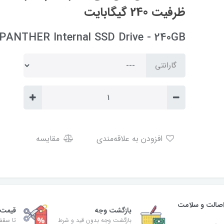
ظرفیت 240 گیگابایت
PANTHER Internal SSD Drive - 240GB
گارانتی
افزودن به علاقه‌مندی
مقایسه
صالت و سلامت
بازگشت وجه
قیمت 
بازگشت وجه بدون قید و شرط
تا سقف 30% ت