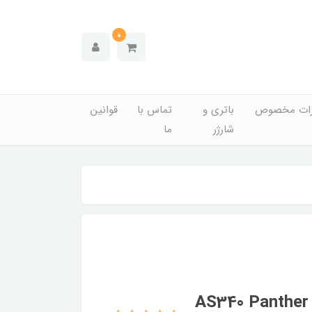
0
زات مخصوص
باتری و
تماس با
قوانین
شارژر
ما
حافظه اس اس دی اینترنال اپیسر مدل AS340 Panther