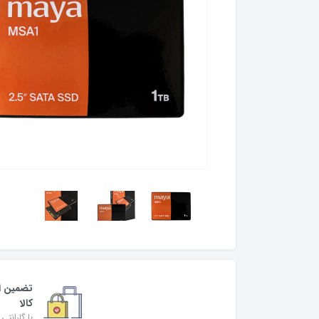
تضمین ا
کالا
با گارانتی 