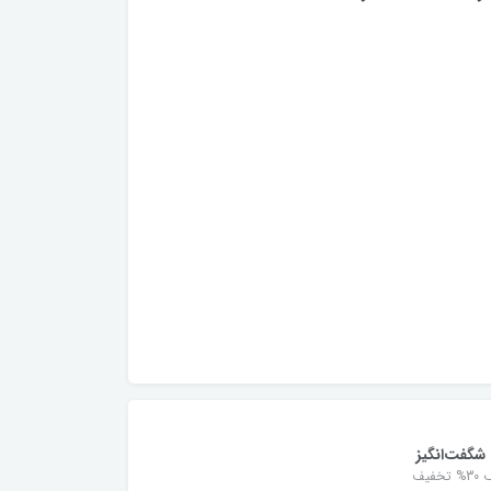
شگفت‌انگیز
خفیف