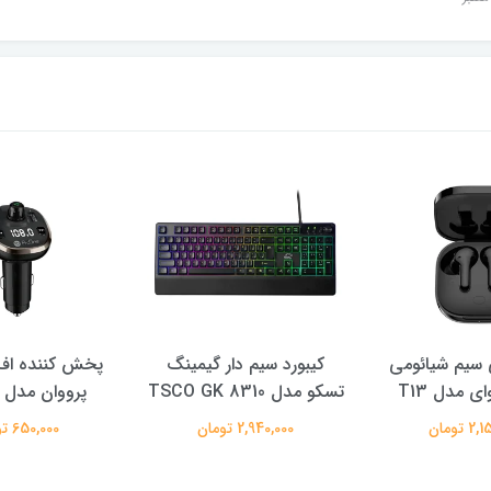
سیم شیائومی
کیبورد سیم دار گیمینگ
پخش کننده اف 
ی مدل T13
تسکو مدل TSCO GK 8310
پرووان مدل PFT93
 تومان
2,940,000 تومان
650,000 تومان