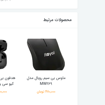
محصولات مرتبط
ر گیمینگ ام اس آی
ماوس بی سیم رویال مدل
هدفون بی 
ایز 27 اینچ
MW269
کیو سی وا
29,500,0 تومان
480,000 تومان
2,150,000