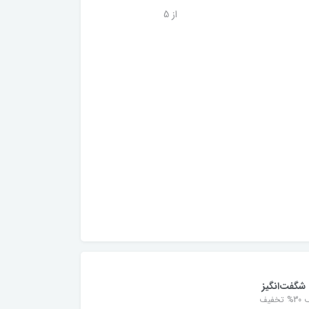
از 5
شگفت‌انگیز
خفیف