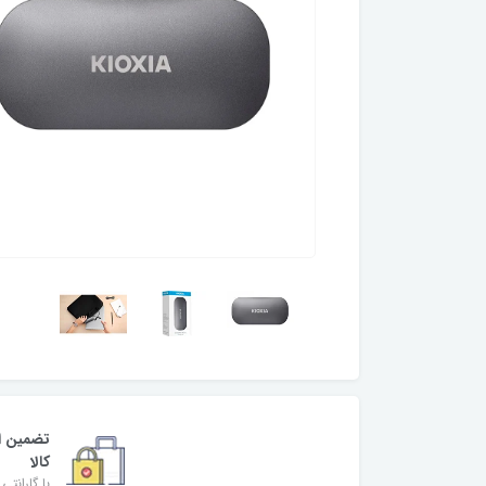
تضمین ا
کالا
با گارانتی 