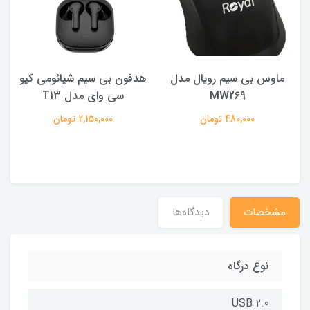
ماوس بی سیم رویال مدل
هدفون بی سیم شیائومی کیو
ک
MW269
سی وای مدل T13
480,000 تومان
2,150,000 تومان
مشخصات
دیدگاه‌ها
نوع درگاه
USB 2.0