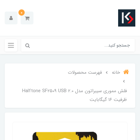
0
خانه
فهرست محصولات
فلش مموری سیبراتون مدل Halftone SF2509 USB 2.0
ظرفیت 16 گیگابایت