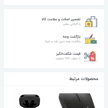
تضمین اصالت و سلامت کالا
با گارانتی معتبر
بازگشت وجه
بازگشت وجه بدون قید و شرط
قیمت شگفت‌انگیز
تا سقف 30% تخفیف
محصولات مرتبط