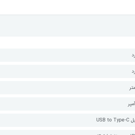
د
د
USB to Typ