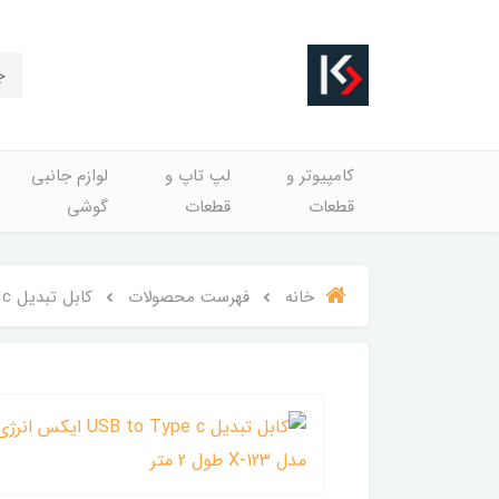
کامپیوتر و
لپ تاپ و
لوازم جانبی
قطعات
قطعات
گوشی
خانه
فهرست محصولات
کابل تبدیل USB to Type c ایکس انرژی مدل X-123 طول 2 متر