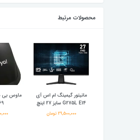
محصولات مرتبط
مانیتور گیمینگ 21.45 اینچ
مانیتور گیمینگ ام اس آی
ماوس بی س
ر مدل GA22FC
G275L E14 سایز 27 اینچ
69
19,000,00 تومان
29,500,000 تومان
480,000 