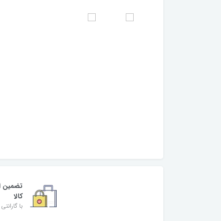
تضمین ا
کالا
با گارانتی 