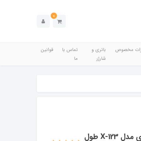
0
زات مخصوص
باتری و
تماس با
قوانین
شارژر
ما
کابل تبدیل USB to Type c ایکس انرژی مدل X-123 طول