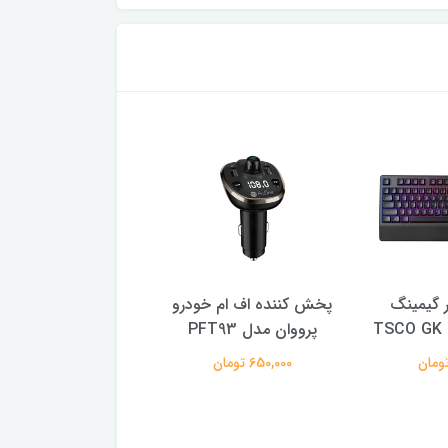
ر گیمینگ
پخش کننده اف ام خودرو
فلش مموری ای دی
پرووان مدل PFT93
B 3.2
128 گیگابایت
650,000 تومان
3,100,000 تومان