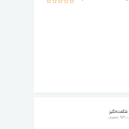
شگفت‌انگیز
خفیف