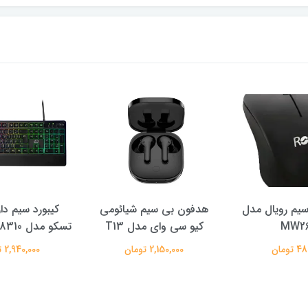
یم رویال مدل
هدفون بی سیم شیائومی
کیبورد سیم دا
MW2
کیو سی وای مدل T13
تسکو مدل TSCO GK 8310
تومان
2,150,000 تومان
2,940,000 تومان