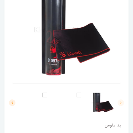
پد ماوس