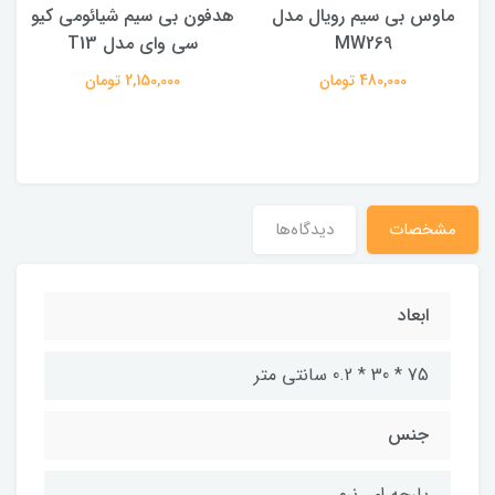
ماوس بی سیم رویال مدل
هدفون بی سیم شیائومی کیو
ک
MW269
سی وای مدل T13
480,000 تومان
2,150,000 تومان
مشخصات
دیدگاه‌ها
ابعاد
75 * 30 * 0.2 سانتی متر
جنس
پارچه ای, نرم