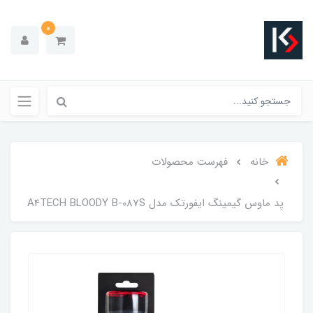
0
خانه
فهرست محصولات
پد ماوس گیمینگ ایفورتک مدل A4TECH BLOODY B-087S