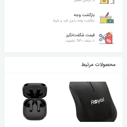
با گارانتی معتبر
بازگشت وجه
بازگشت وجه بدون قید و شرط
قیمت شگفت‌انگیز
تا سقف 30% تخفیف
محصولات مرتبط