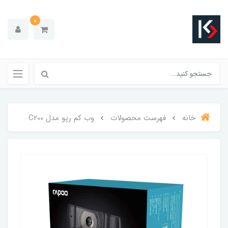
0
خانه
فهرست محصولات
وب کم رپو مدل C200