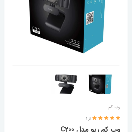
وب کم
از 1
وب کم رپو مدل C200