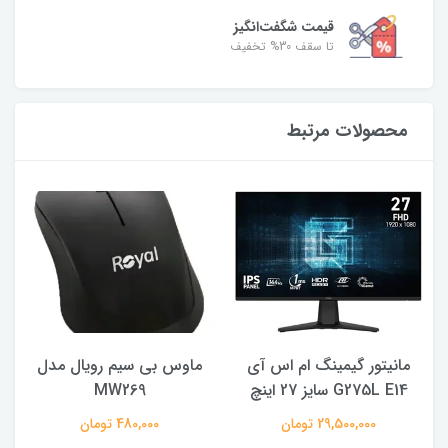
قیمت شگفت‌انگیز
تا سقف 30% تخفیف
محصولات مرتبط
مانیتور گیمینگ ام اس آی
ماوس بی سیم رویال مدل
ه
G275L E14 سایز 27 اینچ
MW269
29,500,000 تومان
480,000 تومان