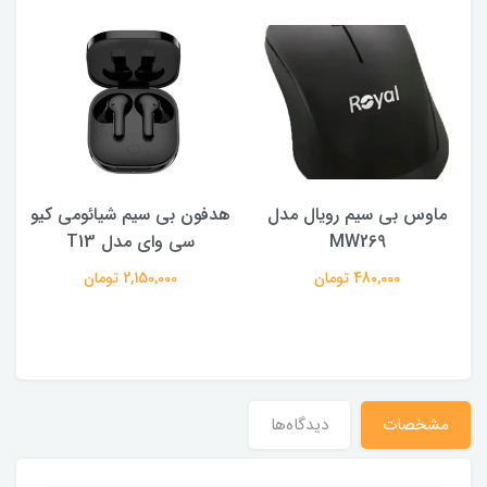
ماوس بی سیم رویال مدل
هدفون بی سیم شیائومی کیو
ک
MW269
سی وای مدل T13
480,000 تومان
2,150,000 تومان
مشخصات
دیدگاه‌ها