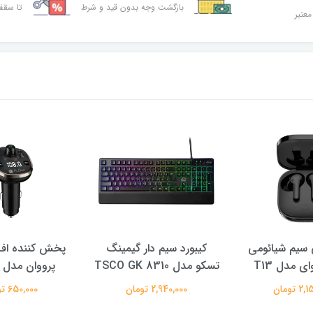
بازگشت وجه بدون قید و شرط
تا سقف 30% ت
معتبر
سیم شیائومی
کیبورد سیم دار گیمینگ
پخش کننده اف 
ی مدل T13
تسکو مدل TSCO GK 8310
پرووان مدل PFT93
 تومان
2,940,000 تومان
650,000 تومان