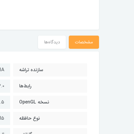
مشخصات
دیدگاه‌ها
سازنده تراشه
IA
رابط‌ها
.۰
نسخه OpenGL
.۵
نوع حافظه
R۵