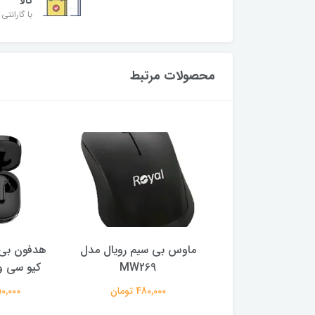
کالا
با گارانتی 
محصولات مرتبط
ر گیمینگ ام اس آی
ماوس بی سیم رویال مدل
هدفون بی 
ایز 27 اینچ
MW269
کیو سی وا
29,500,0 تومان
480,000 تومان
2,150,000