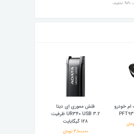
خفیف
ام خودرو
فلش مموری ای دیتا
هارد اکسترنال سیلیکو
UR340 USB 3.2 ظرفیت
مدل 5
128 گیگابایت
یک ترابایت
3,100,000 تومان
16,800,000 تومان