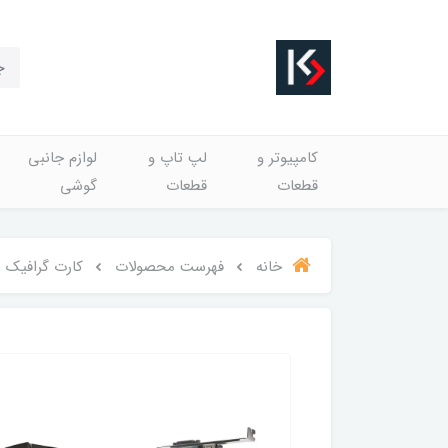
کامپیوتر و
لپ تاپ و
لوازم جانبی
قطعات
قطعات
گوشی
خانه
فهرست محصولات
کارت گرافیک زوتک B GDDR5