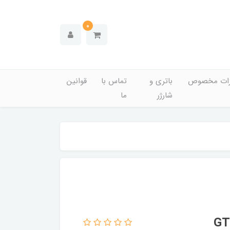
0
زات مخصوص
باتری و
تماس با
قوانین
شارژر
ما