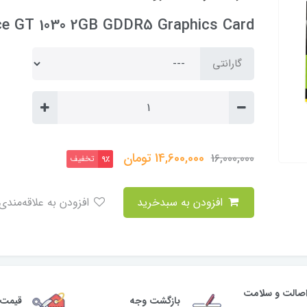
e GT 1030 2GB GDDR5 Graphics Card
گارانتی
14,600,000
تومان
16,000,000
تخفیف
9٪
افزودن به سبدخرید
افزودن به علاقه‌مندی
صالت و سلامت
بازگشت وجه
قیمت 