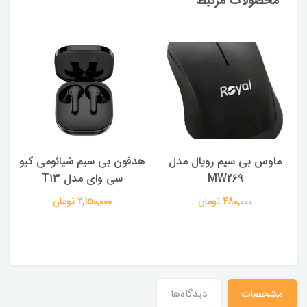
محصولات مرتبط
ماوس بی سیم رویال مدل
هدفون بی سیم شیائومی کیو
ک
MW269
سی وای مدل T13
480,000 تومان
2,150,000 تومان
مشخصات
دیدگاه‌ها