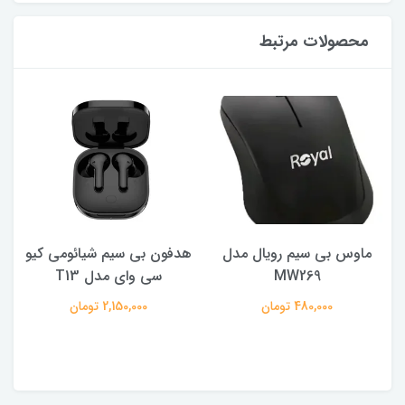
محصولات مرتبط
ماوس بی سیم رویال مدل
هدفون بی سیم شیائومی کیو
ک
MW269
سی وای مدل T13
480,000 تومان
2,150,000 تومان