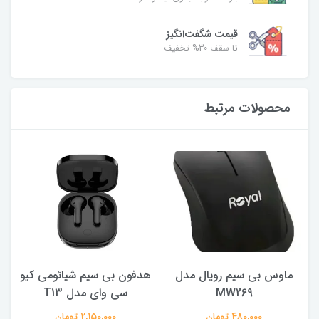
قیمت شگفت‌انگیز
تا سقف 30% تخفیف
محصولات مرتبط
ماوس بی سیم رویال مدل
هدفون بی سیم شیائومی کیو
ک
MW269
سی وای مدل T13
480,000 تومان
2,150,000 تومان