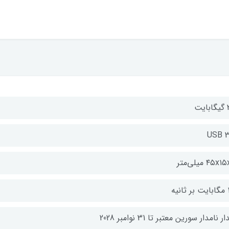
یت
USB 3
۴۵x میلی‌متر
انیه
ر نامدار سورین معتبر تا 31 نوامبر 2028