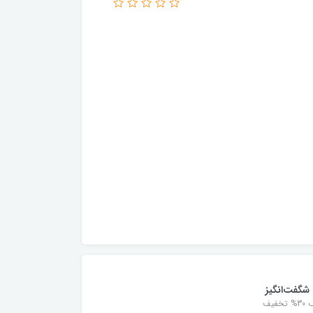
شگفت‌انگیز
خفیف