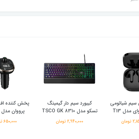
سیم شیائومی
کیبورد سیم دار گیمینگ
پخش کننده اف 
ی مدل T13
تسکو مدل TSCO GK 8310
پرووان مدل PFT93
 تومان
2,940,000 تومان
650,000 تومان