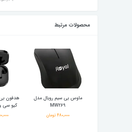
محصولات مرتبط
ر گیمینگ ام اس آی
ماوس بی سیم رویال مدل
هدفون بی 
ایز 27 اینچ
MW269
کیو سی وا
29,500,0 تومان
480,000 تومان
2,150,000