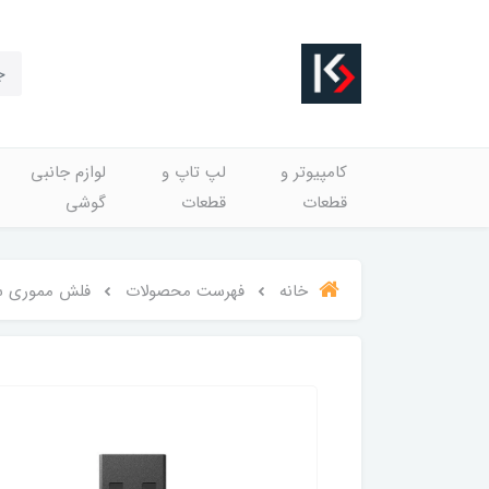
کامپیوتر و
لپ تاپ و
لوازم جانبی
قطعات
قطعات
گوشی
خانه
فهرست محصولات
فلش مموری سن دیسک مدل Z410