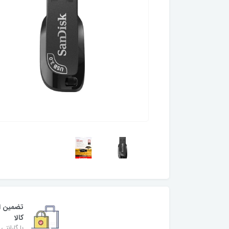
تضمین ا
کالا
با گارانتی 