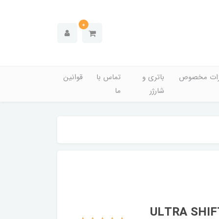
0
زات مخصوص
باتری و
تماس با
قوانین
شارژر
ما
سک مدل ULTRA SHIFT CZ410