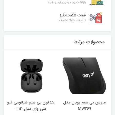
بازگشت وجه بدون قید و شرط
قیمت شگفت‌انگیز
تا سقف 30% تخفیف
محصولات مرتبط
ماوس بی سیم رویال مدل
هدفون بی سیم شیائومی کیو
ک
MW269
سی وای مدل T13