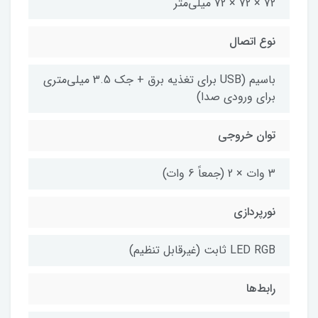
72 × 72 × 72 میلی‌متر
نوع اتصال
باسیم (USB برای تغذیه برق + جک 3.5 میلی‌متری
برای ورودی صدا)
توان خروجی
3 وات × 2 (جمعاً 6 وات)
نورپردازی
LED RGB ثابت (غیرقابل تنظیم)
رابط‌ها