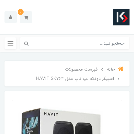
0
خانه
فهرست محصولات
اسپیکر دوتکه لپ تاپ مدل HAVIT SK764