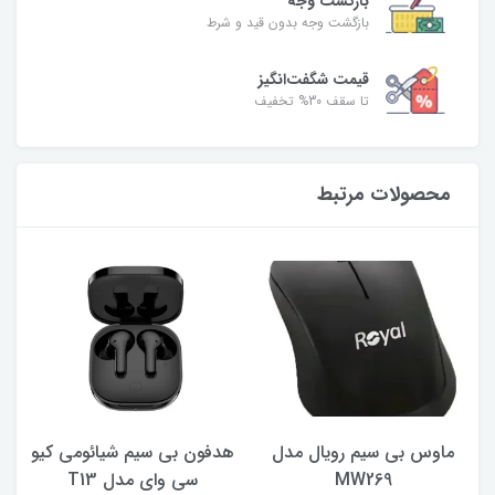
بازگشت وجه
بازگشت وجه بدون قید و شرط
قیمت شگفت‌انگیز
تا سقف 30% تخفیف
محصولات مرتبط
ماوس بی سیم رویال مدل
هدفون بی سیم شیائومی کیو
ک
MW269
سی وای مدل T13