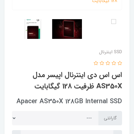
SSD اینترنال
اس اس دی اینترنال اپیسر مدل
AS350X ظرفیت 128 گیگابایت
Apacer AS350X 128GB Internal SSD
گارانتی