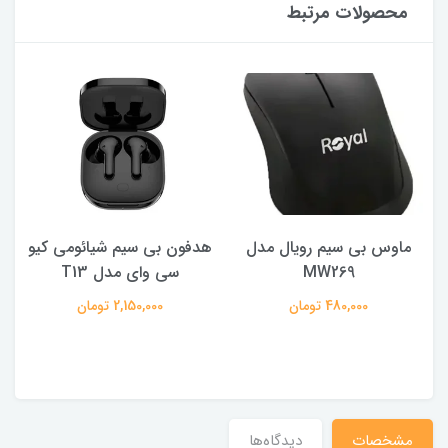
محصولات مرتبط
ماوس بی سیم رویال مدل
هدفون بی سیم شیائومی کیو
ک
MW269
سی وای مدل T13
480,000 تومان
2,150,000 تومان
مشخصات
دیدگاه‌ها