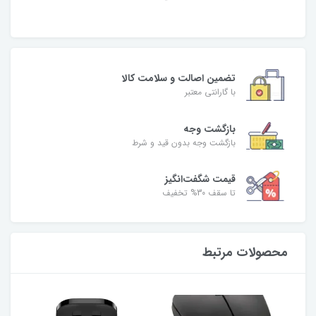
تضمین اصالت و سلامت کالا
با گارانتی معتبر
بازگشت وجه
بازگشت وجه بدون قید و شرط
قیمت شگفت‌انگیز
تا سقف 30% تخفیف
محصولات مرتبط