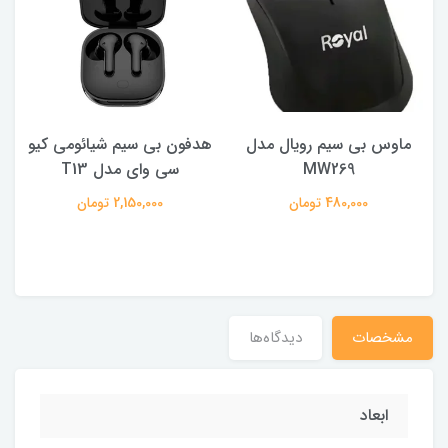
ماوس بی سیم رویال مدل
هدفون بی سیم شیائومی کیو
ک
MW269
سی وای مدل T13
480,000 تومان
2,150,000 تومان
مشخصات
دیدگاه‌ها
ابعاد