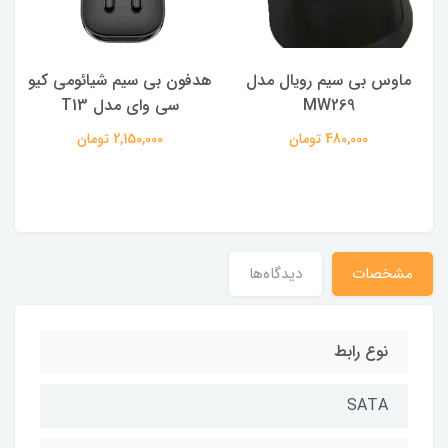
ماوس بی سیم رویال مدل
هدفون بی سیم شیائومی کیو
ک
MW269
سی وای مدل T13
480,000 تومان
2,150,000 تومان
مشخصات
دیدگاه‌ها
نوع رابط
SATA