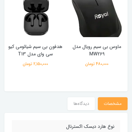
ماوس بی سیم رویال مدل
هدفون بی سیم شیائومی کیو
ک
MW269
سی وای مدل T13
480,000 تومان
2,150,000 تومان
مشخصات
دیدگاه‌ها
نوع هارد دیسک اکسترنال