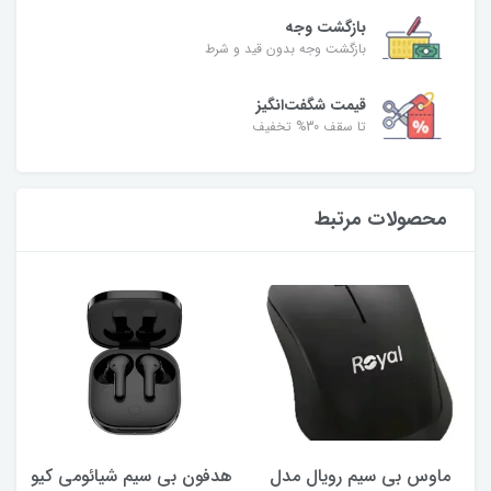
بازگشت وجه
بازگشت وجه بدون قید و شرط
قیمت شگفت‌انگیز
تا سقف 30% تخفیف
محصولات مرتبط
ماوس بی سیم رویال مدل
هدفون بی سیم شیائومی کیو
ک