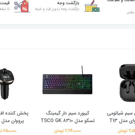
بازگشت وجه
قیمت 
بازگشت وجه بدون قید و شرط
تا سقف 30% ت
معتبر
سیم شیائومی
کیبورد سیم دار گیمینگ
پخش کننده اف 
ی مدل T13
تسکو مدل TSCO GK 8310
پرووان مدل PFT93
 تومان
2,940,000 تومان
650,000 تومان