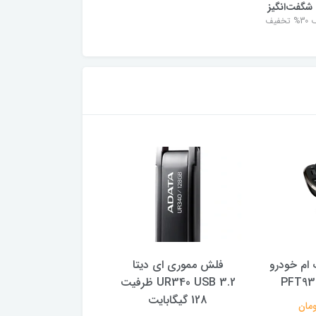
شگفت‌انگیز
خفیف
ام خودرو
فلش مموری ای دیتا
هارد اکسترنال سیلیکو
UR340 USB 3.2 ظرفیت
مدل 5
128 گیگابایت
یک ترابایت