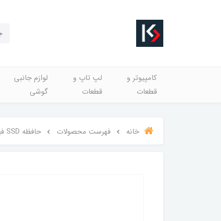
کامپیوتر و
لپ تاپ و
لوازم جانبی
قطعات
قطعات
گوشی
خانه
فهرست محصولات
حافظه SSD فیلیپس Philips FM30SS048S/93 480GB