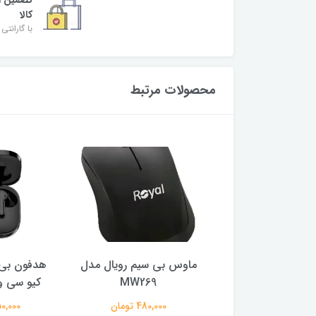
کالا
با گارانتی 
محصولات مرتبط
ر گیمینگ ام اس آی
ماوس بی سیم رویال مدل
هدفون بی 
ایز 27 اینچ
MW269
کیو سی وا
29,500,0 تومان
480,000 تومان
2,150,000