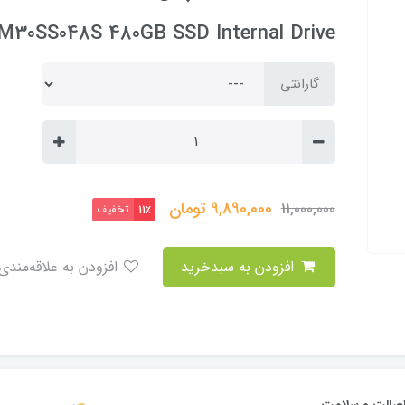
FM30SS048S 480GB SSD Internal Drive
گارانتی
9,890,000
تومان
11,000,000
تخفیف
11٪
افزودن به سبدخرید
افزودن به علاقه‌مندی
صالت و سلامت