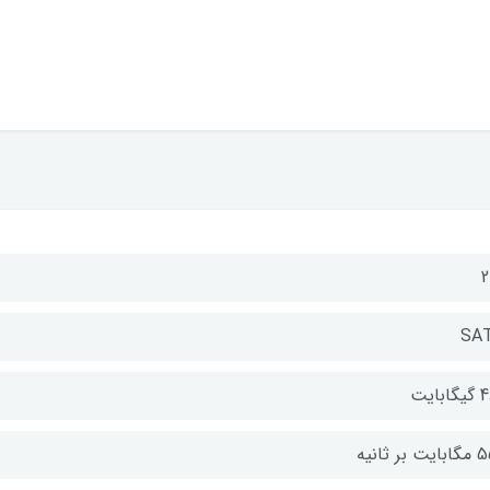
2
SA
بایت
 بر ثانیه