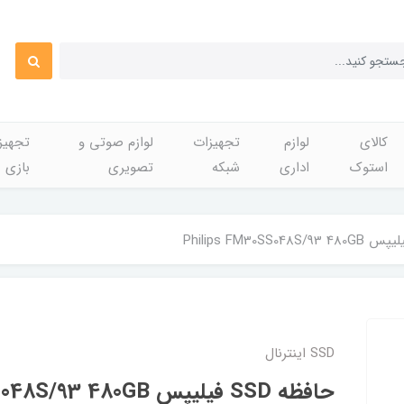
کالای
لوازم
تجهیزات
لوازم صوتی و
تجهی
استوک
اداری
شبکه
تصویری
بازی
SSD اینترنال
حافظه SSD فیلیپس Philips FM30SS048S/93 480GB