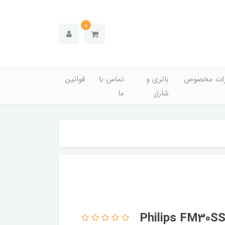
0
زات مخصوص
باتری و
تماس با
قوانین
شارژر
ما