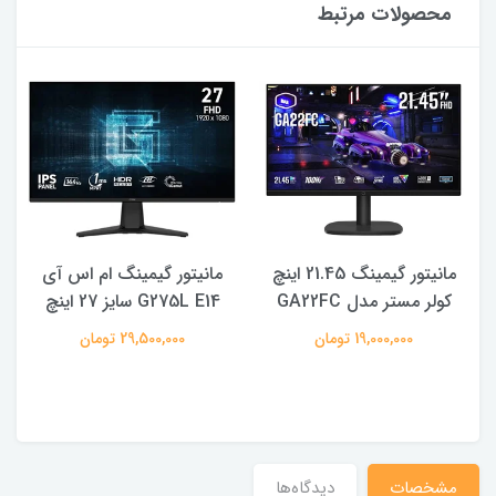
محصولات مرتبط
-
مانیتور گیمینگ 21.45 اینچ
مانیتور گیمینگ ام اس آی
کولر مستر مدل GA22FC
G275L E14 سایز 27 اینچ
19,000,000 تومان
29,500,000 تومان
مشخصات
دیدگاه‌ها