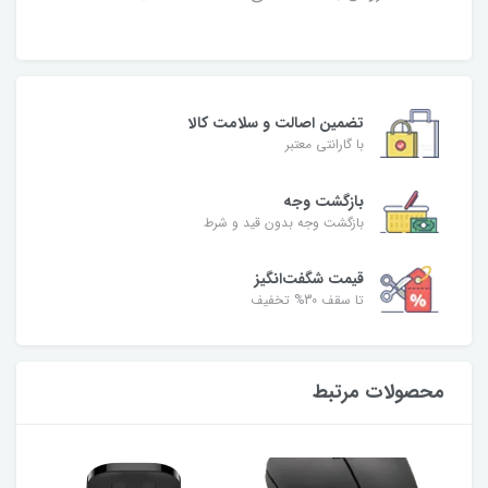
تضمین اصالت و سلامت کالا
با گارانتی معتبر
بازگشت وجه
بازگشت وجه بدون قید و شرط
قیمت شگفت‌انگیز
تا سقف 30% تخفیف
محصولات مرتبط