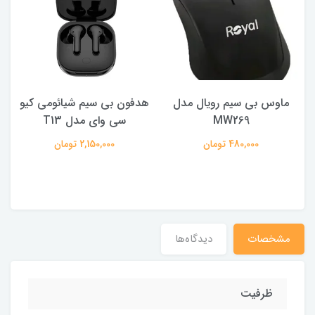
ماوس بی سیم رویال مدل
هدفون بی سیم شیائومی کیو
ک
MW269
سی وای مدل T13
480,000 تومان
2,150,000 تومان
مشخصات
دیدگاه‌ها
ظرفیت