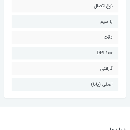
نوع اتصال
با سیم
دقت
1000 DPI
گارانتی
اصلی (پانا)
درباره ما