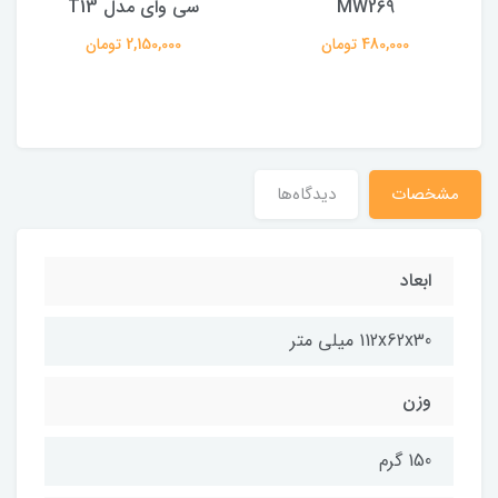
MW269
سی وای مدل T13
480,000 تومان
2,150,000 تومان
مشخصات
دیدگاه‌ها
ابعاد
112x62x30 میلی متر
وزن
150 گرم