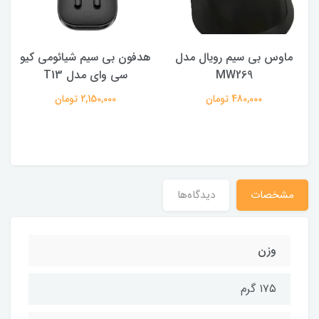
ماوس بی سیم رویال مدل
هدفون بی سیم شیائومی کیو
ک
MW269
سی وای مدل T13
480,000 تومان
2,150,000 تومان
مشخصات
دیدگاه‌ها
وزن
۱۷۵ گرم