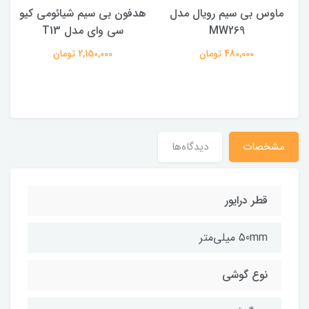
ماوس بی سیم رویال مدل
هدفون بی سیم شیائومی کیو
ک
MW269
سی وای مدل T13
480,000 تومان
2,150,000 تومان
مشخصات
دیدگاه‌ها
قطر درایور
50mm میلی‌متر
نوع گوشی