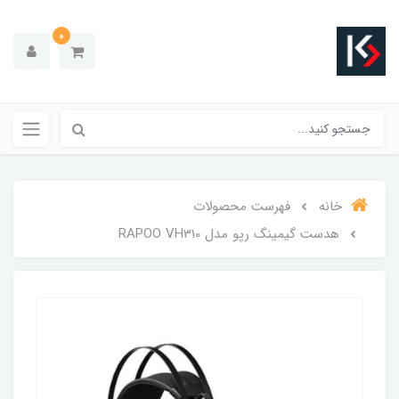
0
خانه
فهرست محصولات
هدست گیمینگ رپو مدل RAPOO VH310