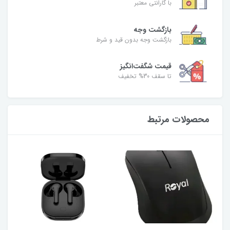
با گارانتی معتبر
بازگشت وجه
بازگشت وجه بدون قید و شرط
قیمت شگفت‌انگیز
تا سقف 30% تخفیف
محصولات مرتبط