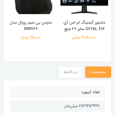
مانیتور گیمینگ ام اس آی
ماوس بی سیم رویال مدل
ه
G275L E14 سایز 27 اینچ
MW269
29,500,000 تومان
480,000 تومان
مشخصات
دیدگاه‌ها
ابعاد کیبورد
۴۴۶*۱۴۵*۲۵ میلی‌متر