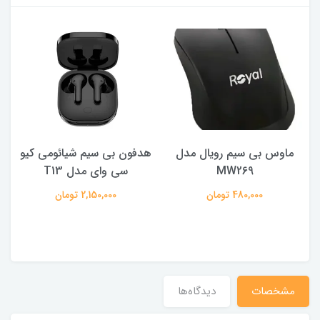
ماوس بی سیم رویال مدل
هدفون بی سیم شیائومی کیو
ک
MW269
سی وای مدل T13
480,000 تومان
2,150,000 تومان
مشخصات
دیدگاه‌ها